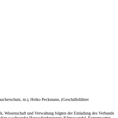
aucherschutz, m.), Heiko Peckmann, (Geschäftsführer
ik, Wissenschaft und Verwaltung folgten der Einladung des Verbands
eichen wachsender Herausforderungen: Klimawandel, Extremwetter,