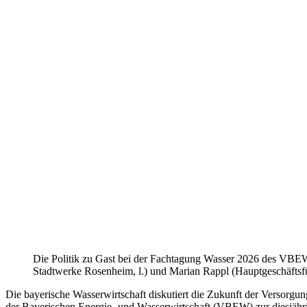
Die Politik zu Gast bei der Fachtagung Wasser 2026 des VBEW
Stadtwerke Rosenheim, l.) und Marian Rappl (Hauptgeschäf
Die bayerische Wasserwirtschaft diskutiert die Zukunft der Versorg
der Bayerischen Energie- und Wasserwirtschaft (VBEW) zur diesjäh