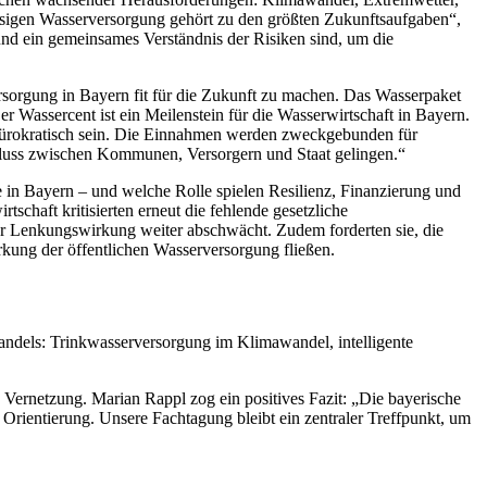
ässigen Wasserversorgung gehört zu den größten Zukunftsaufgaben“,
nd ein gemeinsames Verständnis der Risiken sind, um die
rsorgung in Bayern fit für die Zukunft zu machen. Das Wasserpaket
er Wassercent ist ein Meilenstein für die Wasserwirtschaft in Bayern.
nbürokratisch sein. Die Einnahmen werden zweckgebunden für
luss zwischen Kommunen, Versorgern und Staat gelingen.“
in Bayern – und welche Rolle spielen Resilienz, Finanzierung und
schaft kritisierten erneut die fehlende gesetzliche
er Lenkungswirkung weiter abschwächt. Zudem forderten sie, die
rkung der öffentlichen Wasserversorgung fließen.
andels: Trinkwasserversorgung im Klimawandel, intelligente
 Vernetzung. Marian Rappl zog ein positives Fazit: „Die bayerische
 Orientierung. Unsere Fachtagung bleibt ein zentraler Treffpunkt, um