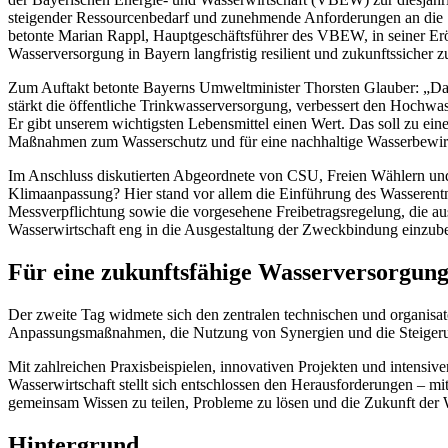
steigender Ressourcenbedarf und zunehmende Anforderungen an die Sic
betonte Marian Rappl, Hauptgeschäftsführer des VBEW, in seiner Erö
Wasserversorgung in Bayern langfristig resilient und zukunftssicher zu
Zum Auftakt betonte Bayerns Umweltminister Thorsten Glauber: „Das n
stärkt die öffentliche Trinkwasserversorgung, verbessert den Hochwass
Er gibt unserem wichtigsten Lebensmittel einen Wert. Das soll zu 
Maßnahmen zum Wasserschutz und für eine nachhaltige Wasserbewirt
Im Anschluss diskutierten Abgeordnete von CSU, Freien Wählern und
Klimaanpassung? Hier stand vor allem die Einführung des Wasserentnah
Messverpflichtung sowie die vorgesehene Freibetragsregelung, die 
Wasserwirtschaft eng in die Ausgestaltung der Zweckbindung einzubezi
Für eine zukunftsfähige Wasserversorgun
Der zweite Tag widmete sich den zentralen technischen und organisa
Anpassungsmaßnahmen, die Nutzung von Synergien und die Steigerun
Mit zahlreichen Praxisbeispielen, innovativen Projekten und intensiv
Wasserwirtschaft stellt sich entschlossen den Herausforderungen – mi
gemeinsam Wissen zu teilen, Probleme zu lösen und die Zukunft der W
Hintergrund