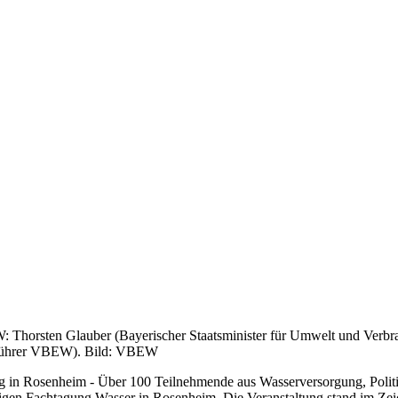
: Thorsten Glauber (Bayerischer Staatsminister für Umwelt und Verbr
tsführer VBEW). Bild: VBEW
ung in Rosenheim - Über 100 Teilnehmende aus Wasserversorgung, Polit
rigen Fachtagung Wasser in Rosenheim. Die Veranstaltung stand im Z