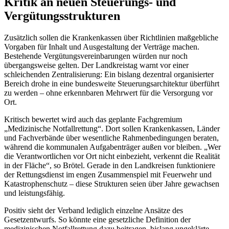
Kritik an neuen Steuerungs- und
Vergütungsstrukturen
Zusätzlich sollen die Krankenkassen über Richtlinien maßgebliche
Vorgaben für Inhalt und Ausgestaltung der Verträge machen.
Bestehende Vergütungsvereinbarungen würden nur noch
übergangsweise gelten. Der Landkreistag warnt vor einer
schleichenden Zentralisierung: Ein bislang dezentral organisierter
Bereich drohe in eine bundesweite Steuerungsarchitektur überführt
zu werden – ohne erkennbaren Mehrwert für die Versorgung vor
Ort.
Kritisch bewertet wird auch das geplante Fachgremium
„Medizinische Notfallrettung“. Dort sollen Krankenkassen, Länder
und Fachverbände über wesentliche Rahmenbedingungen beraten,
während die kommunalen Aufgabenträger außen vor bleiben. „Wer
die Verantwortlichen vor Ort nicht einbezieht, verkennt die Realität
in der Fläche“, so Brötel. Gerade in den Landkreisen funktioniere
der Rettungsdienst im engen Zusammenspiel mit Feuerwehr und
Katastrophenschutz – diese Strukturen seien über Jahre gewachsen
und leistungsfähig.
Positiv sieht der Verband lediglich einzelne Ansätze des
Gesetzentwurfs. So könnte eine gesetzliche Definition der
medizinischen Notfallrettung dazu beitragen, bislang ungeklärte