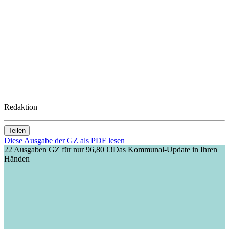
Redaktion
Teilen
Diese Ausgabe der GZ als PDF lesen
22 Ausgaben GZ für nur 96,80 €!
Das Kommunal-Update in Ihren
Händen