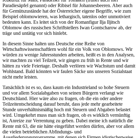
Paradiesäpfel genannt) oder Ribisel für Johannesbeeren. Aber auch
für Gemütszustände hat der Österreicher eigene Begriffe, wie zum
Beispiel oblomowieren, was lethargisch, tatenlos oder unmotiviert
bedeuten kann. Es leitet sich von der Romanfigur Ilja Iljitsch
Oblomow des russischen Schriftstellers Iwan Gontscharow ab, der
träge und untätig vor sich hinlebt.
In diesem Sinne halten uns Deutsche eine Reihe von
Wirtschaftswissenschaftlern wohl für ein Volk von Oblomows. Wir
würden zu wenige Jahresstunden arbeiten, heißt es in den Analysen,
wir machten zu viel Teilzeit, wir gingen zu früh in Rente und wir
hätten zu viele Feiertage. Deshalb verlören wir Wachstum und damit
Wohlstand. Bald könnten wir faulen Säcke uns unseren Sozialstaat
nicht mehr leisten.
Tatsächlich ist es so, dass kaum ein Industrieland so hohe Steuern
und vor allem Sozialabgaben von seinen Bürgern verlangt wie
Deutschland. Hier wäre also zu fragen, ob die ein oder andere
Teilzeitentscheidung darauf beruht, dass jede mehr gearbeitete
Stunde unverhältnismäßig hoch mit Steuern und Abgaben belastet
wird. Umgekehrt muss man sich fragen, ob es wirklich vernünftig
ist, Anreize zur Verrentung zu geben. Dabei meine ich natürlich die
Rente mit 63, die nie hätte eingeführt werden dürfen, aber vor allem
die vielen betrieblichen Abfindungs- und
Ausgliederungsprogramme, mit denen sich Firmen idiotischerweise