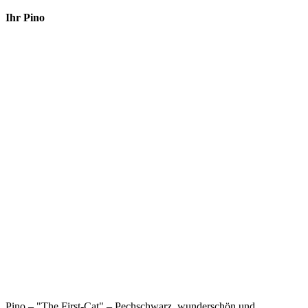
Ihr Pino
Pino – "The First-Cat" – Pechschwarz, wunderschön und