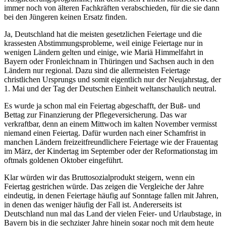
immer noch von älteren Fachkräften verabschieden, für die sie dann
bei den Jüngeren keinen Ersatz finden.
Ja, Deutschland hat die meisten gesetzlichen Feiertage und die
krassesten Abstimmungsprobleme, weil einige Feiertage nur in
wenigen Ländern gelten und einige, wie Mariä Himmelfahrt in
Bayern oder Fronleichnam in Thüringen und Sachsen auch in den
Ländern nur regional. Dazu sind die allermeisten Feiertage
christlichen Ursprungs und somit eigentlich nur der Neujahrstag, der
1. Mai und der Tag der Deutschen Einheit weltanschaulich neutral.
Es wurde ja schon mal ein Feiertag abgeschafft, der Buß- und
Bettag zur Finanzierung der Pflegeversicherung. Das war
verkraftbar, denn an einem Mittwoch im kalten November vermisst
niemand einen Feiertag. Dafür wurden nach einer Schamfrist in
manchen Ländern freizeitfreundlichere Feiertage wie der Frauentag
im März, der Kindertag im September oder der Reformationstag im
oftmals goldenen Oktober eingeführt.
Klar würden wir das Bruttosozialprodukt steigern, wenn ein
Feiertag gestrichen würde. Das zeigen die Vergleiche der Jahre
eindeutig, in denen Feiertage häufig auf Sonntage fallen mit Jahren,
in denen das weniger häufig der Fall ist. Andererseits ist
Deutschland nun mal das Land der vielen Feier- und Urlaubstage, in
Bayern bis in die sechziger Jahre hinein sogar noch mit dem heute