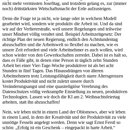
nicht mehr vermissten Josefitag, und trotzdem gelang es, zur (immer
noch) drittstärksten Wirtschaftsmacht der Erde aufzusteigen.
Denn die Frage ist ja nicht, wie lange oder in welchem Modell
gearbeitet wird, sondern wie produktiv die Arbeit ist. Und da sind
wir auf der Verliererstraße, weil unsere Regelungen und teilweise
unser Mindset völlig veraltet sind. Beispiel Arbeitszeitgesetz: Der
richtige Plan der neuen Regierung, endlich den Achtstundentag
abzuschaffen und die Arbeitswelt so flexibel zu machen, wie es
unsere Zeit erfordert und viele Arbeitnehmer es auch wollen, wird
schon wieder von den Gewerkschaften zerredet. Dabei ist es halt so,
dass es Fälle gibt, in denen eine Person in täglich zehn Stunden
Arbeit bei einer Vier-Tage-Woche produktiver ist als bei acht
Stunden in fünf Tagen. Das Hinausdrängen von älteren
Arbeitnehmern trotz Leistungsfähigkeit durch starre Altersgrenzen
kostet Produktivität und nicht zuletzt unsere durch
Veränderungsangst und eine quasireligiöse Verehrung des
Datenschutzes völlig verkrampfte Einstellung zu neuen, produktiven
Technologien. Lassen wir doch die KI am 2. Weihnachtsfeiertag
arbeiten, statt ihn abzuschaffen!
Nein, wir leben nicht in einem Land der Oblomows, aber wir leben
in einem Land, in dem der Kreativität und der Produktivität zu viele
unnötige Fesseln angelegt werden. Denn wie sagt Ernst Ferstl so
schön: „Erfolg ist ein Geschenk – eingepackt in harte Arbeit.“