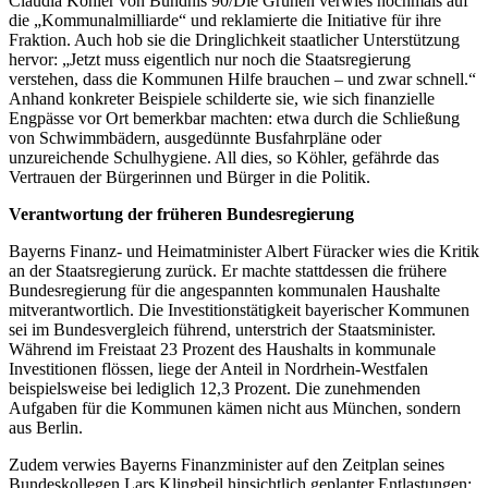
Claudia Köhler von Bündnis 90/Die Grünen verwies nochmals auf
die „Kommunalmilliarde“ und reklamierte die Initiative für ihre
Fraktion. Auch hob sie die Dringlichkeit staatlicher Unterstützung
hervor: „Jetzt muss eigentlich nur noch die Staatsregierung
verstehen, dass die Kommunen Hilfe brauchen – und zwar schnell.“
Anhand konkreter Beispiele schilderte sie, wie sich finanzielle
Engpässe vor Ort bemerkbar machten: etwa durch die Schließung
von Schwimmbädern, ausgedünnte Busfahrpläne oder
unzureichende Schulhygiene. All dies, so Köhler, gefährde das
Vertrauen der Bürgerinnen und Bürger in die Politik.
Verantwortung der früheren Bundesregierung
Bayerns Finanz- und Heimatminister Albert Füracker wies die Kritik
an der Staatsregierung zurück. Er machte stattdessen die frühere
Bundesregierung für die angespannten kommunalen Haushalte
mitverantwortlich. Die Investitionstätigkeit bayerischer Kommunen
sei im Bundesvergleich führend, unterstrich der Staatsminister.
Während im Freistaat 23 Prozent des Haushalts in kommunale
Investitionen flössen, liege der Anteil in Nordrhein-Westfalen
beispielsweise bei lediglich 12,3 Prozent. Die zunehmenden
Aufgaben für die Kommunen kämen nicht aus München, sondern
aus Berlin.
Zudem verwies Bayerns Finanzminister auf den Zeitplan seines
Bundeskollegen Lars Klingbeil hinsichtlich geplanter Entlastungen: