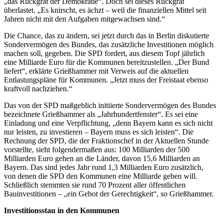
„das Rückgrat der Demokratie“. Doch sei dieses Rückgrat
überlastet. „Es knirscht, es ächzt – weil die finanziellen Mittel seit
Jahren nicht mit den Aufgaben mitgewachsen sind.“
Die Chance, das zu ändern, sei jetzt durch das in Berlin diskutierte
Sondervermögen des Bundes, das zusätzliche Investitionen möglich
machen soll, gegeben. Die SPD fordert, aus diesem Topf jährlich
eine Milliarde Euro für die Kommunen bereitzustellen. „Der Bund
liefert“, erklärte Grießhammer mit Verweis auf die aktuellen
Entlastungspläne für Kommunen. „Jetzt muss der Freistaat ebenso
kraftvoll nachziehen.“
Das von der SPD maßgeblich initiierte Sondervermögen des Bundes
bezeichnete Grießhammer als „Jahrhundertfenster“. Es sei eine
Einladung und eine Verpflichtung, „denn Bayern kann es sich nicht
nur leisten, zu investieren – Bayern muss es sich leisten“. Die
Rechnung der SPD, die der Fraktionschef in der Aktuellen Stunde
vorstellte, sieht folgendermaßen aus: 100 Milliarden der 500
Milliarden Euro gehen an die Länder, davon 15,6 Milliarden an
Bayern. Das sind jedes Jahr rund 1,3 Milliarden Euro zusätzlich,
von denen die SPD den Kommunen eine Milliarde geben will.
Schließlich stemmten sie rund 70 Prozent aller öffentlichen
Bauinvestitionen – „ein Gebot der Gerechtigkeit“, so Grießhammer.
Investitionsstau in den Kommunen