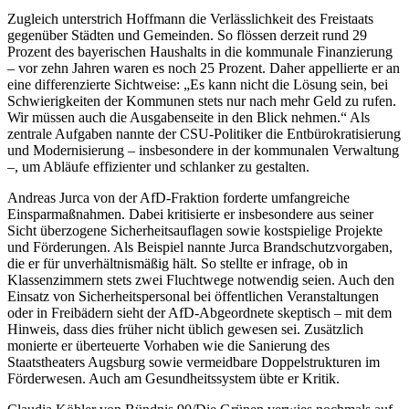
Zugleich unterstrich Hoffmann die Verlässlichkeit des Freistaats
gegenüber Städten und Gemeinden. So flössen derzeit rund 29
Prozent des bayerischen Haushalts in die kommunale Finanzierung
– vor zehn Jahren waren es noch 25 Prozent. Daher appellierte er an
eine differenzierte Sichtweise: „Es kann nicht die Lösung sein, bei
Schwierigkeiten der Kommunen stets nur nach mehr Geld zu rufen.
Wir müssen auch die Ausgabenseite in den Blick nehmen.“ Als
zentrale Aufgaben nannte der CSU-Politiker die Entbürokratisierung
und Modernisierung – insbesondere in der kommunalen Verwaltung
–, um Abläufe effizienter und schlanker zu gestalten.
Andreas Jurca von der AfD-Fraktion forderte umfangreiche
Einsparmaßnahmen. Dabei kritisierte er insbesondere aus seiner
Sicht überzogene Sicherheitsauflagen sowie kostspielige Projekte
und Förderungen. Als Beispiel nannte Jurca Brandschutzvorgaben,
die er für unverhältnismäßig hält. So stellte er infrage, ob in
Klassenzimmern stets zwei Fluchtwege notwendig seien. Auch den
Einsatz von Sicherheitspersonal bei öffentlichen Veranstaltungen
oder in Freibädern sieht der AfD-Abgeordnete skeptisch – mit dem
Hinweis, dass dies früher nicht üblich gewesen sei. Zusätzlich
monierte er überteuerte Vorhaben wie die Sanierung des
Staatstheaters Augsburg sowie vermeidbare Doppelstrukturen im
Förderwesen. Auch am Gesundheitssystem übte er Kritik.