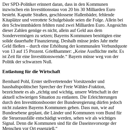
Der SPD-Politiker erinnert daran, dass in den Kommunen
inzwischen ein Investitionsstau von 20 bis 30 Milliarden Euro
besteht. Kaputte Straßen, geschlossene Hallenbäder, fehlende
Kitaplätze und verrottete Schulgebäude seien die Folge. Allein bei
den Schwimmbädern fehlten rund zwei Milliarden Euro. Angesichts
dieser Zahlen genüge es nicht, allein auf Geld aus dem
Sondervermögen zu setzen; Bayerns Kommunen benötigten eine
solide dauerhafte Finanzierung. Deshalb müsse jedes Jahr mehr
Geld fließen – durch eine Erhöhung der kommunalen Verbundquote
von 13 auf 15 Prozent. Grießhammer: „Keine Ausflüchte mehr. Es
ist Zeit für eine Investitionswende.“ Bayern müsse weg von der
Politik der schwarzen Null.
Entlastung für die Wirtschaft
Bernhard Pohl, Erster stellvertretender Vorsitzender und
haushaltspolitischer Sprecher der Freie Wähler-Fraktion,
bezeichnete es als „richtig und wichtig, unsere Wirtschaft in der
aktuell schwierigen Situation zu entlasten. Die Erleichterungen
durch den Investitionsbooster der Bundesregierung dürfen jedoch
nicht zulasten Bayerns Kommunen gehen. Dass nun, wie auf
Bundesebene geplant, die Länder und Kommunen vom Bund für
die Steuerausfälle entschädigt werden, sehen wir als wichtiges
Signal. Denn die Kommunen sind für die Daseinsvorsorge der
Menschen vor Ort essenziell.“