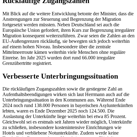
Rückläufige Zugangszahlen
Mit Blick auf die weitere Entwicklung betonte der Minister, dass die
Anstrengungen zur Steuerung und Begrenzung der Migration
fortgesetzt werden müssten. Neben Deutschland sei auch die
Europäische Union gefordert, ihren Kurs zur Begrenzung irregulärer
Migration konsequent weiterzuführen. Zwar seien die Zahlen an den
EU-Außengrenzen rückläufig, sie bewegten sich jedoch weiterhin
auf einem hohen Niveau. Insbesondere über die zentrale
Mittelmeerroute kämen weiterhin viele Menschen ohne reguläre
Einreise. Im Jahr 2025 wurden dort rund 66.000 irreguläre
Grenzübertritte registriert.
Verbesserte Unterbringungssituation
Die rückläufigen Zugangszahlen sowie die gestiegene Zahl an
Aufenthaltsbeendigungen wirken sich laut Herrmann auch auf die
Unterbringungssituation in den Kommunen aus. Während Ende
2024 noch rund 138.000 Personen in bayerischen Asylunterkünften
lebten, waren es Ende Dezember 2025 noch 124.500. Die
Auslastung der Unterkünfte liege weiterhin bei etwa 85 Prozent.
Gleichwohl sei es erstmals seit Jahren wieder möglich, Unterkünfte
zu schließen, insbesondere kostenintensive Einrichtungen wie
Hotels und verbliebene Notunterkünfte. Zudem werde keine