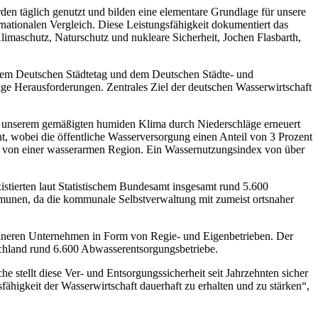
den täglich genutzt und bilden eine elementare Grundlage für unsere
rnationalen Vergleich. Diese Leistungsfähigkeit dokumentiert das
maschutz, Naturschutz und nukleare Sicherheit, Jochen Flasbarth,
 Deutschen Städtetag und dem Deutschen Städte- und
e Herausforderungen. Zentrales Ziel der deutschen Wasserwirtschaft
n unserem gemäßigten humiden Klima durch Niederschläge erneuert
, wobei die öffentliche Wasserversorgung einen Anteil von 3 Prozent
on von einer wasserarmen Region. Ein Wassernutzungsindex von über
xistierten laut Statistischem Bundesamt insgesamt rund 5.600
mmunen, da die kommunale Selbstverwaltung mit zumeist ortsnaher
leineren Unternehmen in Form von Regie- und Eigenbetrieben. Der
schland rund 6.600 Abwasserentsorgungsbetriebe.
 stellt diese Ver- und Entsorgungssicherheit seit Jahrzehnten sicher
fähigkeit der Wasserwirtschaft dauerhaft zu erhalten und zu stärken“,