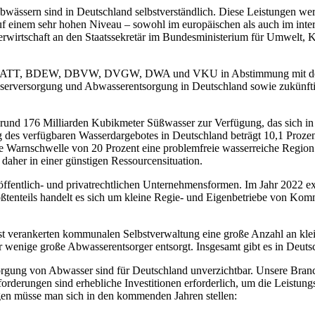
bwässern sind in Deutschland selbstverständlich. Diese Leistungen wer
auf einem sehr hohen Niveau – sowohl im europäischen als auch im inte
irtschaft an den Staatssekretär im Bundesministerium für Umwelt, Kli
eben ATT, BDEW, DBVW, DVGW, DWA und VKU in Abstimmung mit dem
sserversorgung und Abwasserentsorgung in Deutschland sowie zukünftig
rund 176 Milliarden Kubikmeter Süßwasser zur Verfügung, das sich i
des verfügbaren Wasserdargebotes in Deutschland beträgt 10,1 Prozent
 die Warnschwelle von 20 Prozent eine problemfreie wasserreiche Regi
 daher in einer günstigen Ressourcensituation.
t öffentlich- und privatrechtlichen Unternehmensformen. Im Jahr 2022 e
ßtenteils handelt es sich um kleine Regie- und Eigenbetriebe von Ko
fest verankerten kommunalen Selbstverwaltung eine große Anzahl an k
 wenige große Abwasserentsorger entsorgt. Insgesamt gibt es in Deut
rgung von Abwasser sind für Deutschland unverzichtbar. Unsere Branche
rderungen sind erhebliche Investitionen erforderlich, um die Leistungs
ngen müsse man sich in den kommenden Jahren stellen: