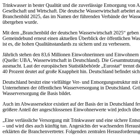
Trinkwasser in bester Qualität und die zuverlässige Entsorgung von A
Gesellschaft und Wirtschaft. Die deutsche Wasserwirtschaft arbeitet 
Branchenbild 2025, das im Namen der führenden Verbände der Wasserw
übergeben wurde.
Mit dem „Branchenbild der deutschen Wasserwirtschaft 2025“ g
Gemeindebund erneut einen aktuellen Überblick der öffentlichen Wa
ist es, die hohen Qualitätsstandards zu sichern und zu verbessern.
Jährlich stehen den 83,6 Millionen Einwohnerinnen und Einwohnern 
(Quelle: UBA, Wasserwirtschaft in Deutschland). Die Gesamtnutzung 
ausmacht. Laut der europäischen Statistikbehörde „Eurostat“ trennt
40 Prozent deutet auf große Knappheit hin. Deutschland befindet sich
Deutschland besitzt eine vielfältige Ver- und Entsorgungsstruktur mi
Unternehmen der öffentlichen Wasserversorgung in Deutschland. Grö
Wasserversorgung die Basis bildet.
Auch im Abwassersektor existiert auf der Basis der in Deutschland 
größere Anteil der angeschlossenen Einwohnerwerte wird jedoch über
„Eine verlässliche Versorgung mit Trinkwasser und eine sichere Entso
– und wird dies auch künftig tun. Angesichts der wachsenden Herausfo
erklärten die Branchenvertreter. Folgenden zentralen Herausforderu