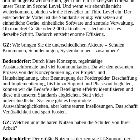
dort nicht gelöst werden kann, geht über ein Ticketsystem direkt an
unser Team im Second Level. Und wenn wir ebenfalls nicht
weiterkommen, binden wir die Hersteller im Third Level ein. Der
entscheidende Vorteil ist die Standardisierung: Wir setzen auf
einheitliche Geräte, einheitliche Software und zentrale Verwaltung.
Ob man drei Geräte oder 2.000 aktualisiert – technisch ist es
derselbe Schritt. Dadurch entsteht enorme Effizienz.
GZ
: Wie bringen Sie die unterschiedlichen Akteure – Schulen,
Kommunen, Schulleitungen, Systembetreuer – zusammen?
Bodendörfer
: Durch klare Konzepte, regelmäßige
Austauschformate und viel Kommunikation. Da wir den gesamten
Prozess von der Konzeptionierung, der Projekt- und
Haushaltsplanung, über Beantragung der Fördergelder, Beschaffung
und Implementierung, bis hin zu Support und Phase-out begleiten,
können wir die Bedarfe aller Beteiligten effektiv identifizieren und
diese mit unseren Standards abgleichen. Statt vieler
unterschiedlicher Systeme gibt es begründete
Auswahlmöglichkeiten, aber keine teuren Insellösungen. Das schafft
Verlässlichkeit und spart Kosten.
GZ
: Welchen unmittelbaren Nutzen haben die Schulen von Ihrer
Arbeit?
Bodendörfer
: Der größte Nutzen ist der zentrale IT-Support, der