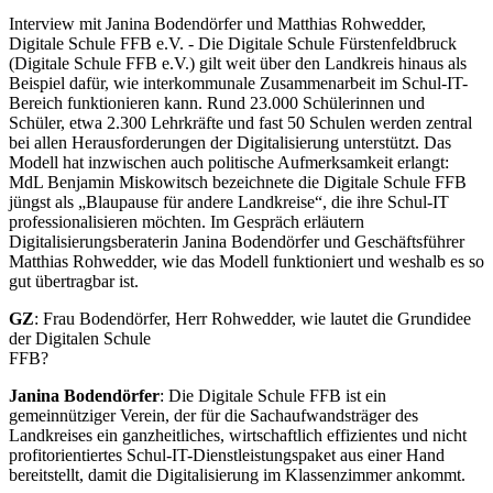
Interview mit Janina Bodendörfer und Matthias Rohwedder,
Digitale Schule FFB e.V. - Die Digitale Schule Fürstenfeldbruck
(Digitale Schule FFB e.V.) gilt weit über den Landkreis hinaus als
Beispiel dafür, wie interkommunale Zusammenarbeit im Schul-IT-
Bereich funktionieren kann. Rund 23.000 Schülerinnen und
Schüler, etwa 2.300 Lehrkräfte und fast 50 Schulen werden zentral
bei allen Herausforderungen der Digitalisierung unterstützt. Das
Modell hat inzwischen auch politische Aufmerksamkeit erlangt:
MdL Benjamin Miskowitsch bezeichnete die Digitale Schule FFB
jüngst als „Blaupause für andere Landkreise“, die ihre Schul-IT
professionalisieren möchten. Im Gespräch erläutern
Digitalisierungsberaterin Janina Bodendörfer und Geschäftsführer
Matthias Rohwedder, wie das Modell funktioniert und weshalb es so
gut übertragbar ist.
GZ
: Frau Bodendörfer, Herr Rohwedder, wie lautet die Grundidee
der Digitalen Schule
FFB?
Janina Bodendörfer
: Die Digitale Schule FFB ist ein
gemeinnütziger Verein, der für die Sachaufwandsträger des
Landkreises ein ganzheitliches, wirtschaftlich effizientes und nicht
profitorientiertes Schul-IT-Dienstleistungspaket aus einer Hand
bereitstellt, damit die Digitalisierung im Klassenzimmer ankommt.