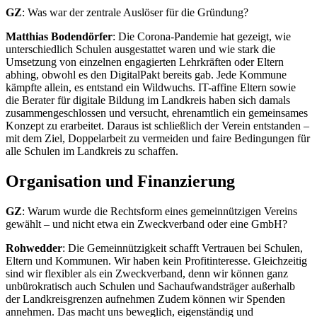
GZ
: Was war der zentrale Auslöser für die Gründung?
Matthias Bodendörfer
: Die Corona-Pandemie hat gezeigt, wie
unterschiedlich Schulen ausgestattet waren und wie stark die
Umsetzung von einzelnen engagierten Lehrkräften oder Eltern
abhing, obwohl es den DigitalPakt bereits gab. Jede Kommune
kämpfte allein, es entstand ein Wildwuchs. IT-affine Eltern sowie
die Berater für digitale Bildung im Landkreis haben sich damals
zusammengeschlossen und versucht, ehrenamtlich ein gemeinsames
Konzept zu erarbeitet. Daraus ist schließlich der Verein entstanden –
mit dem Ziel, Doppelarbeit zu vermeiden und faire Bedingungen für
alle Schulen im Landkreis zu schaffen.
Organisation und Finanzierung
GZ
: Warum wurde die Rechtsform eines gemeinnützigen Vereins
gewählt – und nicht etwa ein Zweckverband oder eine GmbH?
Rohwedder
: Die Gemeinnützigkeit schafft Vertrauen bei Schulen,
Eltern und Kommunen. Wir haben kein Profitinteresse. Gleichzeitig
sind wir flexibler als ein Zweckverband, denn wir können ganz
unbürokratisch auch Schulen und Sachaufwandsträger außerhalb
der Landkreisgrenzen aufnehmen Zudem können wir Spenden
annehmen. Das macht uns beweglich, eigenständig und