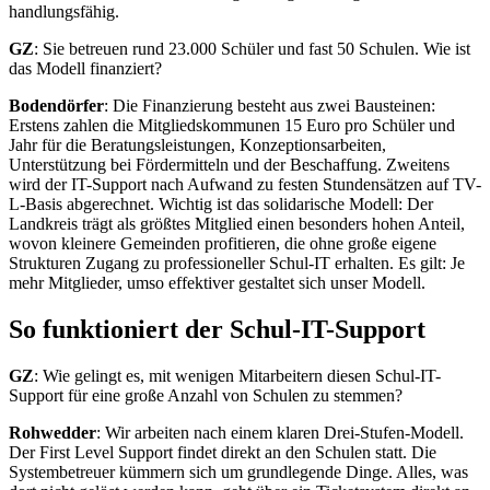
handlungsfähig.
GZ
: Sie betreuen rund 23.000 Schüler und fast 50 Schulen. Wie ist
das Modell finanziert?
Bodendörfer
: Die Finanzierung besteht aus zwei Bausteinen:
Erstens zahlen die Mitgliedskommunen 15 Euro pro Schüler und
Jahr für die Beratungsleistungen, Konzeptionsarbeiten,
Unterstützung bei Fördermitteln und der Beschaffung. Zweitens
wird der IT-Support nach Aufwand zu festen Stundensätzen auf TV-
L-Basis abgerechnet. Wichtig ist das solidarische Modell: Der
Landkreis trägt als größtes Mitglied einen besonders hohen Anteil,
wovon kleinere Gemeinden profitieren, die ohne große eigene
Strukturen Zugang zu professioneller Schul-IT erhalten. Es gilt: Je
mehr Mitglieder, umso effektiver gestaltet sich unser Modell.
So funktioniert der Schul-IT-Support
GZ
: Wie gelingt es, mit wenigen Mitarbeitern diesen Schul-IT-
Support für eine große Anzahl von Schulen zu stemmen?
Rohwedder
: Wir arbeiten nach einem klaren Drei-Stufen-Modell.
Der First Level Support findet direkt an den Schulen statt. Die
Systembetreuer kümmern sich um grundlegende Dinge. Alles, was