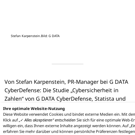
Stefan Karpenstein.Bild: G DATA
Von Stefan Karpenstein, PR-Manager bei G DATA
CyberDefense: Die Studie „Cybersicherheit in
Zahlen“ von G DATA CyberDefense, Statista und
brand eins untersucht den Stand der IT-
Ihre optimale Website-Nutzung
Diese Website verwendet Cookies und bindet externe Medien ein. Mit de
Sicherheit in deutschen Kommunen und liefert
Klick auf „✓
Alles akzeptieren“ entscheiden
Sie sich für eine optimale Web-E
erstmals ein differenziertes Lagebild für die
willigen ein, dass Ihnen externe Inhalte angezeigt werden können. Auf „
Ei
erfahren Sie mehr darüber und können persönliche Präferenzen festlege
öffentliche Verwaltung. Die Ergebnisse zeigen: