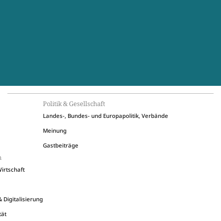
Politik & Gesellschaft
Landes-, Bundes- und Europapolitik, Verbände
Meinung
Gastbeiträge
n
irtschaft
 Digitalisierung
tät