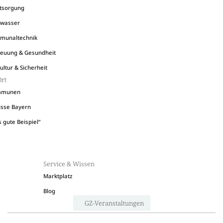
tsorgung
bwasser
munaltechnik
reuung & Gesundheit
ultur & Sicherheit
Ort
mmunen
sse Bayern
 gute Beispiel“
Service & Wissen
Marktplatz
Blog
GZ-Veranstaltungen