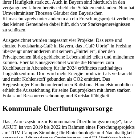
ihrer Häufigkeit stark zu. Auch in Bayern sind hierdurch in den
vergangenen Jahren bereits erhebliche Schäden entstanden. Nun hat
Umweltminister Thorsten Glauber den Bayerischen
Klimaschutzpreis unter anderem an ein Forschungsprojekt verliehen,
das kleinen Gemeinden dabei hilft, sich vor Starkregenereignissen
zu schützen.
Ausgezeichnet wurden insgesamt vier Projekte: Das erste und
einzige Foodsharing-Café in Bayern, das „Café Übrig“ in Freising
überzeugt unter anderem mit seinem „Fairteiler“, über den
Privatpersonen übrig gebliebene Lebensmittel teilen und mitnehmen
können. Ebenfalls ausgezeichnet wurde die Brauerei zum
Kuchlbauer in Abensberg für ihr 2024 eröffnetes nachhaltiges
Logistikzentrum. Dort wird mehr Energie produziert als verbraucht
und mehr Kohlenstoff gebunden als CO2 emittiert. Das
Regensburger Familienunternehmen Ratisbona Handelsimmobilien
erhielt die Auszeichnung für seine Bauprojekten mit ihrem starken
Fokus auf Ressourcenschonung und Kreislauffähigkeit.
Kommunale Überflutungsvorsorge
Das „Anreizsystem zur Kommunalen Überflutungsvorsorge“, kurz
AKUT, ist von 2019 bis 2022 im Rahmen eines Forschungsprojekts
am TUM Campus Straubing für Biotechnologie und Nachhaltigkeit