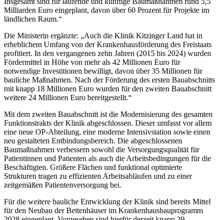
Insgesamt sind für laufende und künftige Baumaßnahmen rund 5,5
Milliarden Euro eingeplant, davon über 60 Prozent für Projekte im
ländlichen Raum.“
Die Ministerin ergänzte: „Auch die Klinik Kitzinger Land hat in
erheblichem Umfang von der Krankenhausförderung des Freistaats
profitiert. In den vergangenen zehn Jahren (2015 bis 2024) wurden
Fördermittel in Höhe von mehr als 42 Millionen Euro für
notwendige Investitionen bewilligt, davon über 35 Millionen für
bauliche Maßnahmen. Nach der Förderung des ersten Bauabschnitts
mit knapp 18 Millionen Euro wurden für den zweiten Bauabschnitt
weitere 24 Millionen Euro bereitgestellt.“
Mit dem zweiten Bauabschnitt ist die Modernisierung des gesamten
Funktionstrakts der Klinik abgeschlossen. Dieser umfasst vor allem
eine neue OP-Abteilung, eine moderne Intensivstation sowie einen
neu gestalteten Entbindungsbereich. Die abgeschlossenen
Baumaßnahmen verbessern sowohl die Versorgungsqualität für
Patientinnen und Patienten als auch die Arbeitsbedingungen für die
Beschäftigten. Größere Flächen und funktional optimierte
Strukturen tragen zu effizienten Arbeitsabläufen und zu einer
zeitgemäßen Patientenversorgung bei.
Für die weitere bauliche Entwicklung der Klinik sind bereits Mittel
für den Neubau der Bettenhäuser im Krankenhausbauprogramm
2028 eingeplant. Vorgesehen sind hierfür derzeit knapp 39