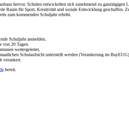
usbaus hervor. Schulen entwickelten sich zunehmend zu ganztägigen L
e Raum für Sport, Kreativität und soziale Entwicklung geschaffen. Zu
reits zum kommenden Schuljahr erhöht.
lgende Schuljahr anmelden.
e von 20 Tagen.
mmunen weitergeleitet.
taatlichen Schulaufsicht unterstellt werden (Verankerung im BayEUG)
h verankert.
de
bereit.