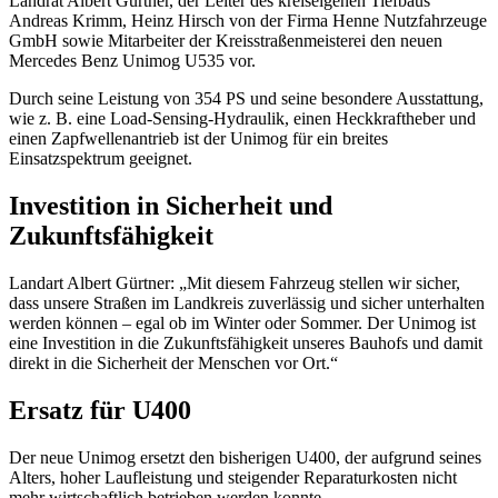
Landrat Albert Gürtner, der Leiter des kreiseigenen Tiefbaus
Andreas Krimm, Heinz Hirsch von der Firma Henne Nutzfahrzeuge
GmbH sowie Mitarbeiter der Kreisstraßenmeisterei den neuen
Mercedes Benz Unimog U535 vor.
Durch seine Leistung von 354 PS und seine besondere Ausstattung,
wie z. B. eine Load-Sensing-Hydraulik, einen Heckkraftheber und
einen Zapfwellenantrieb ist der Unimog für ein breites
Einsatzspektrum geeignet.
Investition in Sicherheit und
Zukunftsfähigkeit
Landart Albert Gürtner: „Mit diesem Fahrzeug stellen wir sicher,
dass unsere Straßen im Landkreis zuverlässig und sicher unterhalten
werden können – egal ob im Winter oder Sommer. Der Unimog ist
eine Investition in die Zukunftsfähigkeit unseres Bauhofs und damit
direkt in die Sicherheit der Menschen vor Ort.“
Ersatz für U400
Der neue Unimog ersetzt den bisherigen U400, der aufgrund seines
Alters, hoher Laufleistung und steigender Reparaturkosten nicht
mehr wirtschaftlich betrieben werden konnte.