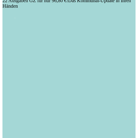
22 Ausgaben GZ für nur 96,80 €!
Das Kommunal-Update in Ihren
Händen