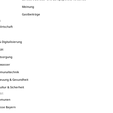
Meinung
Gastbeiträge
n
irtschaft
 Digitalisierung
tät
tsorgung
bwasser
munaltechnik
reuung & Gesundheit
ultur & Sicherheit
Ort
mmunen
sse Bayern