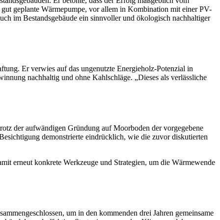
standsgebäuden. Er betonte, dass der Erfolg maßgeblich vom
ine gut geplante Wärmepumpe, vor allem in Kombination mit einer PV-
auch im Bestandsgebäude ein sinnvoller und ökologisch nachhaltiger
tung. Er verwies auf das ungenutzte Energieholz-Potenzial in
innung nachhaltig und ohne Kahlschläge. „Dieses als verlässliche
em trotz der aufwändigen Gründung auf Moorboden der vorgegebene
sichtigung demonstrierte eindrücklich, wie die zuvor diskutierten
damit erneut konkrete Werkzeuge und Strategien, um die Wärmewende
usammengeschlossen, um in den kommenden drei Jahren gemeinsame