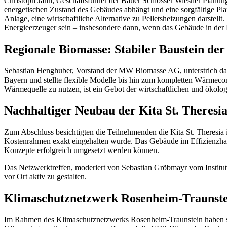
Christoph Jahn, Geschäftsführer der Bauer Schlosser Wiesner Planu
energetischen Zustand des Gebäudes abhängt und eine sorgfältige Pla
Anlage, eine wirtschaftliche Alternative zu Pelletsheizungen darste
Energieerzeuger sein – insbesondere dann, wenn das Gebäude in der H
Regionale Biomasse: Stabiler Baustein d
Sebastian Henghuber, Vorstand der MW Biomasse AG, unterstrich das 
Bayern und stellte flexible Modelle bis hin zum kompletten Wärmeco
Wärmequelle zu nutzen, ist ein Gebot der wirtschaftlichen und ökolo
Nachhaltiger Neubau der Kita St. Theresi
Zum Abschluss besichtigten die Teilnehmenden die Kita St. Theresi
Kostenrahmen exakt eingehalten wurde. Das Gebäude im Effizienzhaus
Konzepte erfolgreich umgesetzt werden können.
Das Netzwerktreffen, moderiert von Sebastian Gröbmayr vom Institu
vor Ort aktiv zu gestalten.
Klimaschutznetzwerk Rosenheim-Traunste
Im Rahmen des Klimaschutznetzwerks Rosenheim-Traunstein haben 