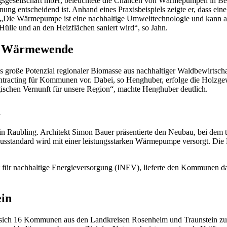
ngsgesellschaft mbH, beleuchtete die Chancen von Wärmepumpen in Be
nung entscheidend ist. Anhand eines Praxisbeispiels zeigte er, dass e
llt. „Die Wärmepumpe ist eine nachhaltige Umwelttechnologie und kann 
ülle und an den Heizflächen saniert wird“, so Jahn.
er Wärmewende
große Potenzial regionaler Biomasse aus nachhaltiger Waldbewirtschaf
ntracting für Kommunen vor. Dabei, so Henghuber, erfolge die Holzgew
gischen Vernunft für unsere Region“, machte Henghuber deutlich.
a
a in Raubling. Architekt Simon Bauer präsentierte den Neubau, bei d
standard wird mit einer leistungsstarken Wärmepumpe versorgt. Die Be
t für nachhaltige Energieversorgung (INEV), lieferte den Kommunen 
in
sich 16 Kommunen aus den Landkreisen Rosenheim und Traunstein z