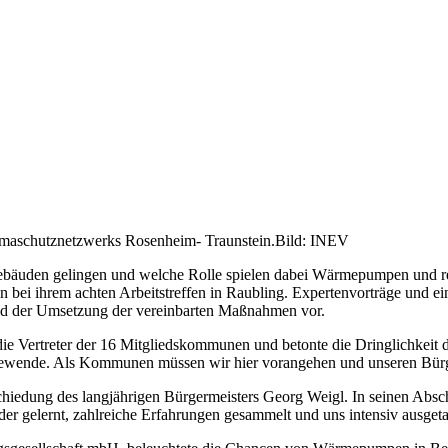
maschutznetzwerks Rosenheim- Traunstein.Bild: INEV
bäuden gelingen und welche Rolle spielen dabei Wärmepumpen und reg
 ihrem achten Arbeitstreffen in Raubling. Expertenvorträge und ein P
nd der Umsetzung der vereinbarten Maßnahmen vor.
die Vertreter der 16 Mitgliedskommunen und betonte die Dringlichkeit
iewende. Als Kommunen müssen wir hier vorangehen und unseren Bürge
iedung des langjährigen Bürgermeisters Georg Weigl. In seinen Absch
der gelernt, zahlreiche Erfahrungen gesammelt und uns intensiv ausgeta