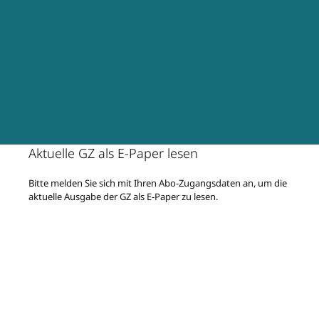
Aktuelle GZ als E-Paper lesen
Bitte melden Sie sich mit Ihren Abo-Zugangsdaten an, um die
aktuelle Ausgabe der GZ als E-Paper zu lesen.
Vergangene Ausgaben
sind ohne Abo frei zugänglich.
Sie haben kein Abo? Bei United Kiosk können Sie die
aktuelle
Ausgabe als Einzelheft
kaufen.
So setzen Sie Ihr Passwort zurück.