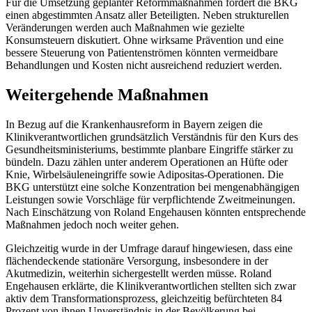
Für die Umsetzung geplanter Reformmaßnahmen fordert die BKG
einen abgestimmten Ansatz aller Beteiligten. Neben strukturellen
Veränderungen werden auch Maßnahmen wie gezielte
Konsumsteuern diskutiert. Ohne wirksame Prävention und eine
bessere Steuerung von Patientenströmen könnten vermeidbare
Behandlungen und Kosten nicht ausreichend reduziert werden.
Weitergehende Maßnahmen
In Bezug auf die Krankenhausreform in Bayern zeigen die
Klinikverantwortlichen grundsätzlich Verständnis für den Kurs des
Gesundheitsministeriums, bestimmte planbare Eingriffe stärker zu
bündeln. Dazu zählen unter anderem Operationen an Hüfte oder
Knie, Wirbelsäuleneingriffe sowie Adipositas-Operationen. Die
BKG unterstützt eine solche Konzentration bei mengenabhängigen
Leistungen sowie Vorschläge für verpflichtende Zweitmeinungen.
Nach Einschätzung von Roland Engehausen könnten entsprechende
Maßnahmen jedoch noch weiter gehen.
Gleichzeitig wurde in der Umfrage darauf hingewiesen, dass eine
flächendeckende stationäre Versorgung, insbesondere in der
Akutmedizin, weiterhin sichergestellt werden müsse. Roland
Engehausen erklärte, die Klinikverantwortlichen stellten sich zwar
aktiv dem Transformationsprozess, gleichzeitig befürchteten 84
Prozent von ihnen Unverständnis in der Bevölkerung bei